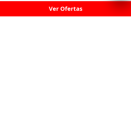
Ver Ofertas
LICORERÍA LINCE · LICORERÍA LA VICTORIA · LICORERÍA SAN ISIDRIO
· LICORERÍA LA MOLINA · LICORERÍA MIRAFLORES · LICORERÍA SAN
BORJA · LICORERÍA BARRANCO · LICORERÍA LIMA · LICORERÍA SURCO
· LICORERÍA SAN LUIS · LICORERÍA SAN JUAN DE LURIGANCHO ·
LICORERÍA CHORRILLOS · LICORERÍA ATE · LICORERÍA SAN MIGUEL ·
LICORERÍA SAN MARTIN DE PORRES · LICORERÍA PUEBLO LIBRE ·
LICORERÍA BREÑA · LICORERÍA MAGDALENA · LICORERÍA SURQUILLO
LAS LICORERIAS UNIDAS Y REUNIDAD EN UN
SOLO LUGAR
LOS MEJORES LICORES, MARCAS,