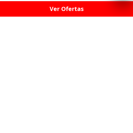
Ver Ofertas
LICORERÍA LINCE · LICORERÍA LA VICTORIA · LICORERÍA SAN ISIDRIO
· LICORERÍA LA MOLINA · LICORERÍA MIRAFLORES · LICORERÍA SAN
BORJA · LICORERÍA BARRANCO · LICORERÍA LIMA · LICORERÍA SURCO
· LICORERÍA SAN LUIS · LICORERÍA SAN JUAN DE LURIGANCHO ·
LICORERÍA CHORRILLOS · LICORERÍA ATE · LICORERÍA SAN MIGUEL ·
LICORERÍA SAN MARTIN DE PORRES · LICORERÍA PUEBLO LIBRE ·
LICORERÍA BREÑA · LICORERÍA MAGDALENA · LICORERÍA SURQUILLO
LAS LICORERIAS UNIDAS Y REUNIDAD EN UN
SOLO LUGAR
LOS MEJORES LICORES, MARCAS,