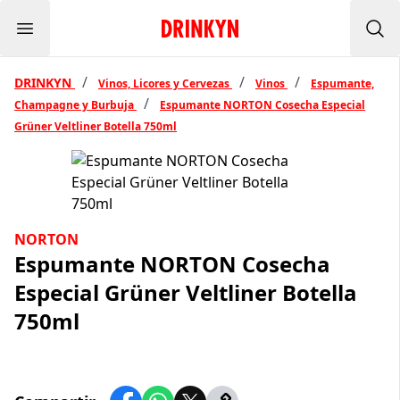
Menu
Inicio Drinkyn
Bus
/
/
/
DRINKYN
Vinos, Licores y Cervezas
Vinos
Espumante,
/
Champagne y Burbuja
Espumante NORTON Cosecha Especial
Grüner Veltliner Botella 750ml
NORTON
Espumante NORTON Cosecha
Especial Grüner Veltliner Botella
750ml