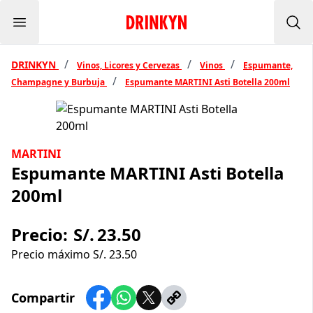
Menu
Inicio Drinkyn
Bus
/
/
/
DRINKYN
Vinos, Licores y Cervezas
Vinos
Espumante,
/
Champagne y Burbuja
Espumante MARTINI Asti Botella 200ml
MARTINI
Espumante MARTINI Asti Botella
200ml
Precio:
S/.
23.50
Precio máximo S/.
23.50
Compartir