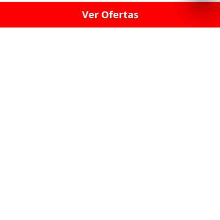
Ver Ofertas
LICORERÍA LINCE · LICORERÍA LA VICTORIA · LICORERÍA SAN ISIDRIO
· LICORERÍA LA MOLINA · LICORERÍA MIRAFLORES · LICORERÍA SAN
BORJA · LICORERÍA BARRANCO · LICORERÍA LIMA · LICORERÍA SURCO
· LICORERÍA SAN LUIS · LICORERÍA SAN JUAN DE LURIGANCHO ·
LICORERÍA CHORRILLOS · LICORERÍA ATE · LICORERÍA SAN MIGUEL ·
LICORERÍA SAN MARTIN DE PORRES · LICORERÍA PUEBLO LIBRE ·
LICORERÍA BREÑA · LICORERÍA MAGDALENA · LICORERÍA SURQUILLO
LAS LICORERIAS UNIDAS Y REUNIDAD EN UN
SOLO LUGAR
LOS MEJORES LICORES, MARCAS,