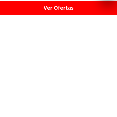
Ver Ofertas
LICORERÍA LINCE · LICORERÍA LA VICTORIA · LICORERÍA SAN ISIDRIO
· LICORERÍA LA MOLINA · LICORERÍA MIRAFLORES · LICORERÍA SAN
BORJA · LICORERÍA BARRANCO · LICORERÍA LIMA · LICORERÍA SURCO
· LICORERÍA SAN LUIS · LICORERÍA SAN JUAN DE LURIGANCHO ·
LICORERÍA CHORRILLOS · LICORERÍA ATE · LICORERÍA SAN MIGUEL ·
LICORERÍA SAN MARTIN DE PORRES · LICORERÍA PUEBLO LIBRE ·
LICORERÍA BREÑA · LICORERÍA MAGDALENA · LICORERÍA SURQUILLO
LAS LICORERIAS UNIDAS Y REUNIDAD EN UN
SOLO LUGAR
LOS MEJORES LICORES, MARCAS,