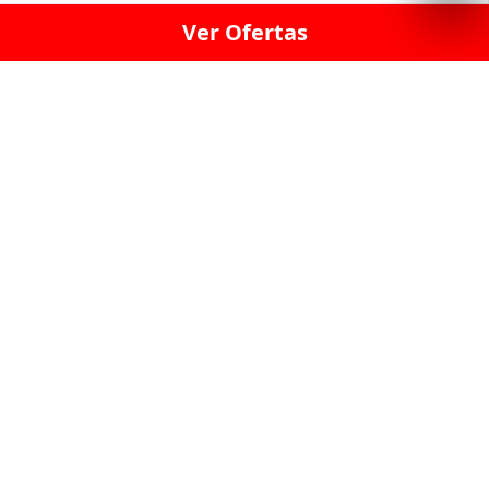
Ver Ofertas
LICORERÍA LINCE · LICORERÍA LA VICTORIA · LICORERÍA SAN ISIDRIO
· LICORERÍA LA MOLINA · LICORERÍA MIRAFLORES · LICORERÍA SAN
BORJA · LICORERÍA BARRANCO · LICORERÍA LIMA · LICORERÍA SURCO
· LICORERÍA SAN LUIS · LICORERÍA SAN JUAN DE LURIGANCHO ·
LICORERÍA CHORRILLOS · LICORERÍA ATE · LICORERÍA SAN MIGUEL ·
LICORERÍA SAN MARTIN DE PORRES · LICORERÍA PUEBLO LIBRE ·
LICORERÍA BREÑA · LICORERÍA MAGDALENA · LICORERÍA SURQUILLO
LAS LICORERIAS UNIDAS Y REUNIDAD EN UN
SOLO LUGAR
LOS MEJORES LICORES, MARCAS,