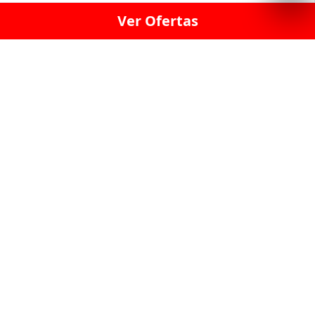
Ver Ofertas
LICORERÍA LINCE · LICORERÍA LA VICTORIA · LICORERÍA SAN ISIDRIO
· LICORERÍA LA MOLINA · LICORERÍA MIRAFLORES · LICORERÍA SAN
BORJA · LICORERÍA BARRANCO · LICORERÍA LIMA · LICORERÍA SURCO
· LICORERÍA SAN LUIS · LICORERÍA SAN JUAN DE LURIGANCHO ·
LICORERÍA CHORRILLOS · LICORERÍA ATE · LICORERÍA SAN MIGUEL ·
LICORERÍA SAN MARTIN DE PORRES · LICORERÍA PUEBLO LIBRE ·
LICORERÍA BREÑA · LICORERÍA MAGDALENA · LICORERÍA SURQUILLO
LAS LICORERIAS UNIDAS Y REUNIDAD EN UN
SOLO LUGAR
LOS MEJORES LICORES, MARCAS,