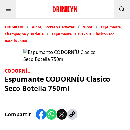
Menu
Inicio Drinkyn
Bus
/
/
/
DRINKYN
Vinos, Licores y Cervezas
Vinos
Espumante,
/
Champagne y Burbuja
Espumante CODORNÍU Clasico Seco
Botella 750ml
CODORNÍU
Espumante CODORNÍU Clasico
Seco Botella 750ml
Compartir