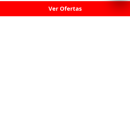
Ver Ofertas
LICORERÍA LINCE · LICORERÍA LA VICTORIA · LICORERÍA SAN ISIDRIO
· LICORERÍA LA MOLINA · LICORERÍA MIRAFLORES · LICORERÍA SAN
BORJA · LICORERÍA BARRANCO · LICORERÍA LIMA · LICORERÍA SURCO
· LICORERÍA SAN LUIS · LICORERÍA SAN JUAN DE LURIGANCHO ·
LICORERÍA CHORRILLOS · LICORERÍA ATE · LICORERÍA SAN MIGUEL ·
LICORERÍA SAN MARTIN DE PORRES · LICORERÍA PUEBLO LIBRE ·
LICORERÍA BREÑA · LICORERÍA MAGDALENA · LICORERÍA SURQUILLO
LAS LICORERIAS UNIDAS Y REUNIDAD EN UN
SOLO LUGAR
LOS MEJORES LICORES, MARCAS,