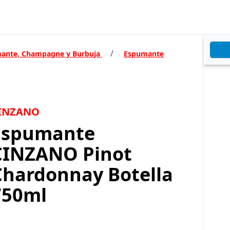
/
ante, Champagne y Burbuja
Espumante
INZANO
Espumante
CINZANO Pinot
Chardonnay Botella
750ml