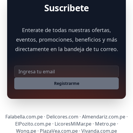
Suscribete
Enterate de todas nuestras ofertas,
eventos, promociones, beneficios y más
directamente en la bandeja de tu correo.
Dirección de correo
Registrarme
Falabella.com.pe · Delicores.com · Almendariz.com.pe ·
ElPozito.com.pe · LicoresMiMar.pe · Metro.pe ·
Wong.pe · PlazaVea.com.pe · Vivanda.com.pe