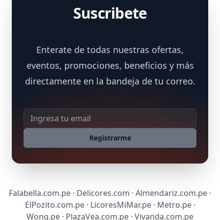
Suscribete
Enterate de todas nuestras ofertas,
eventos, promociones, beneficios y más
directamente en la bandeja de tu correo.
Dirección de correo
Registrarme
Falabella.com.pe · Delicores.com · Almendariz.com.pe ·
ElPozito.com.pe · LicoresMiMar.pe · Metro.pe ·
Wong.pe · PlazaVea.com.pe · Vivanda.com.pe