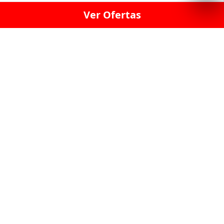
Ver Ofertas
LICORERÍA LINCE · LICORERÍA LA VICTORIA · LICORERÍA SAN ISIDRIO
· LICORERÍA LA MOLINA · LICORERÍA MIRAFLORES · LICORERÍA SAN
BORJA · LICORERÍA BARRANCO · LICORERÍA LIMA · LICORERÍA SURCO
· LICORERÍA SAN LUIS · LICORERÍA SAN JUAN DE LURIGANCHO ·
LICORERÍA CHORRILLOS · LICORERÍA ATE · LICORERÍA SAN MIGUEL ·
LICORERÍA SAN MARTIN DE PORRES · LICORERÍA PUEBLO LIBRE ·
LICORERÍA BREÑA · LICORERÍA MAGDALENA · LICORERÍA SURQUILLO
LAS LICORERIAS UNIDAS Y REUNIDAD EN UN
SOLO LUGAR
LOS MEJORES LICORES, MARCAS,