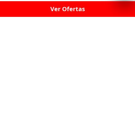
Ver Ofertas
LICORERÍA LINCE · LICORERÍA LA VICTORIA · LICORERÍA SAN ISIDRIO
· LICORERÍA LA MOLINA · LICORERÍA MIRAFLORES · LICORERÍA SAN
BORJA · LICORERÍA BARRANCO · LICORERÍA LIMA · LICORERÍA SURCO
· LICORERÍA SAN LUIS · LICORERÍA SAN JUAN DE LURIGANCHO ·
LICORERÍA CHORRILLOS · LICORERÍA ATE · LICORERÍA SAN MIGUEL ·
LICORERÍA SAN MARTIN DE PORRES · LICORERÍA PUEBLO LIBRE ·
LICORERÍA BREÑA · LICORERÍA MAGDALENA · LICORERÍA SURQUILLO
LAS LICORERIAS UNIDAS Y REUNIDAD EN UN
SOLO LUGAR
LOS MEJORES LICORES, MARCAS,