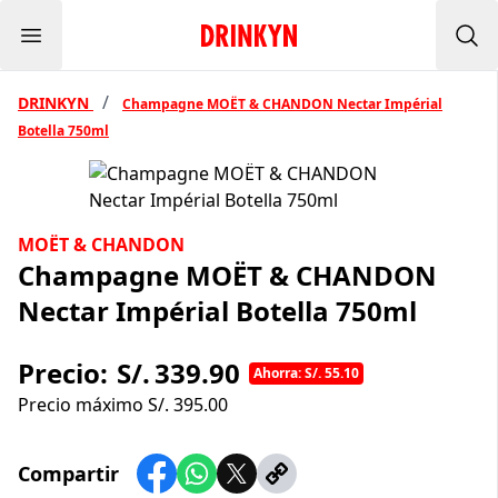
Menu
Inicio Drinkyn
Bus
/
DRINKYN
Champagne MOËT & CHANDON Nectar Impérial
Botella 750ml
MOËT & CHANDON
Champagne MOËT & CHANDON
Nectar Impérial Botella 750ml
Precio:
S/.
339.90
Ahorra: S/. 55.10
Precio máximo S/.
395.00
Compartir