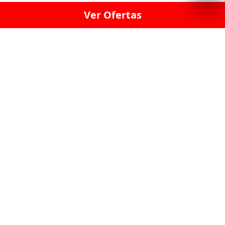
Ver Ofertas
LICORERÍA LINCE · LICORERÍA LA VICTORIA · LICORERÍA SAN ISIDRIO
· LICORERÍA LA MOLINA · LICORERÍA MIRAFLORES · LICORERÍA SAN
BORJA · LICORERÍA BARRANCO · LICORERÍA LIMA · LICORERÍA SURCO
· LICORERÍA SAN LUIS · LICORERÍA SAN JUAN DE LURIGANCHO ·
LICORERÍA CHORRILLOS · LICORERÍA ATE · LICORERÍA SAN MIGUEL ·
LICORERÍA SAN MARTIN DE PORRES · LICORERÍA PUEBLO LIBRE ·
LICORERÍA BREÑA · LICORERÍA MAGDALENA · LICORERÍA SURQUILLO
LAS LICORERIAS UNIDAS Y REUNIDAD EN UN
SOLO LUGAR
LOS MEJORES LICORES, MARCAS,