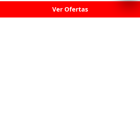
Ver Ofertas
LICORERÍA LINCE · LICORERÍA LA VICTORIA · LICORERÍA SAN ISIDRIO
· LICORERÍA LA MOLINA · LICORERÍA MIRAFLORES · LICORERÍA SAN
BORJA · LICORERÍA BARRANCO · LICORERÍA LIMA · LICORERÍA SURCO
· LICORERÍA SAN LUIS · LICORERÍA SAN JUAN DE LURIGANCHO ·
LICORERÍA CHORRILLOS · LICORERÍA ATE · LICORERÍA SAN MIGUEL ·
LICORERÍA SAN MARTIN DE PORRES · LICORERÍA PUEBLO LIBRE ·
LICORERÍA BREÑA · LICORERÍA MAGDALENA · LICORERÍA SURQUILLO
LAS LICORERIAS UNIDAS Y REUNIDAD EN UN
SOLO LUGAR
LOS MEJORES LICORES, MARCAS,