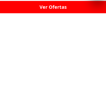
Ver Ofertas
LICORERÍA LINCE · LICORERÍA LA VICTORIA · LICORERÍA SAN ISIDRIO
· LICORERÍA LA MOLINA · LICORERÍA MIRAFLORES · LICORERÍA SAN
BORJA · LICORERÍA BARRANCO · LICORERÍA LIMA · LICORERÍA SURCO
· LICORERÍA SAN LUIS · LICORERÍA SAN JUAN DE LURIGANCHO ·
LICORERÍA CHORRILLOS · LICORERÍA ATE · LICORERÍA SAN MIGUEL ·
LICORERÍA SAN MARTIN DE PORRES · LICORERÍA PUEBLO LIBRE ·
LICORERÍA BREÑA · LICORERÍA MAGDALENA · LICORERÍA SURQUILLO
LAS LICORERIAS UNIDAS Y REUNIDAD EN UN
SOLO LUGAR
LOS MEJORES LICORES, MARCAS,