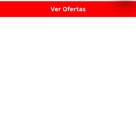
Ver Ofertas
LICORERÍA LINCE · LICORERÍA LA VICTORIA · LICORERÍA SAN ISIDRIO
· LICORERÍA LA MOLINA · LICORERÍA MIRAFLORES · LICORERÍA SAN
BORJA · LICORERÍA BARRANCO · LICORERÍA LIMA · LICORERÍA SURCO
· LICORERÍA SAN LUIS · LICORERÍA SAN JUAN DE LURIGANCHO ·
LICORERÍA CHORRILLOS · LICORERÍA ATE · LICORERÍA SAN MIGUEL ·
LICORERÍA SAN MARTIN DE PORRES · LICORERÍA PUEBLO LIBRE ·
LICORERÍA BREÑA · LICORERÍA MAGDALENA · LICORERÍA SURQUILLO
LAS LICORERIAS UNIDAS Y REUNIDAD EN UN
SOLO LUGAR
LOS MEJORES LICORES, MARCAS,