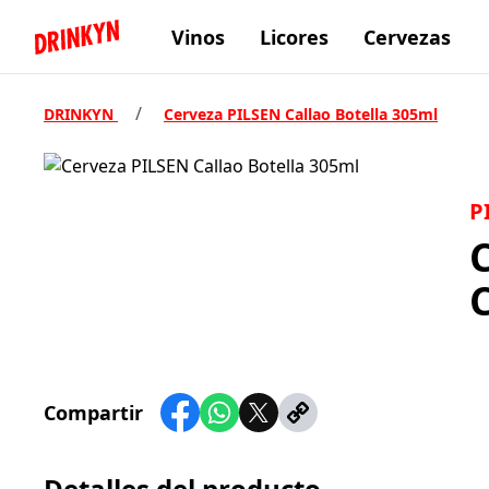
Vinos
Licores
Cervezas
Inicio Drinkyn
/
DRINKYN
Cerveza PILSEN Callao Botella 305ml
P
C
Compartir
Detalles del producto