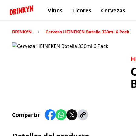
Vinos
Licores
Cervezas
Inicio Drinkyn
/
DRINKYN
Cerveza HEINEKEN Botella 330ml 6 Pack
H
B
Compartir
Detalles del producto