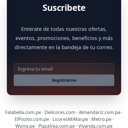
Suscribete
Enterate de todas nuestras ofertas,
eventos, promociones, beneficios y más
directamente en la bandeja de tu correo.
Dirección de correo
Registrarme
Falabella.com.pe · Delicores.com · Almendariz.com.pe ·
ElPozito.com.pe · LicoresMiMar.pe · Metro.pe ·
Wong.pe · PlazaVea.com.pe · Vivanda.com.pe