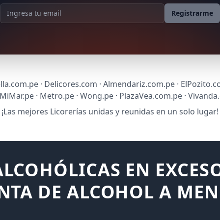
Dirección de correo
Registrarme
lla.com.pe · Delicores.com · Almendariz.com.pe · ElPozito.c
sMiMar.pe · Metro.pe · Wong.pe · PlazaVea.com.pe · Vivanda
¡Las mejores Licorerías unidas y reunidas en un solo lugar!
LCOHÓLICAS EN EXCESO
NTA DE ALCOHOL A MEN