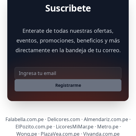
Suscribete
Enterate de todas nuestras ofertas,
eventos, promociones, beneficios y más
directamente en la bandeja de tu correo.
Dirección de correo
Registrarme
Falabella.com.pe · Delicores.com · Almendariz.com.pe ·
ElPozito.com.pe · LicoresMiMar.pe · Metro.pe ·
Wong.pe · PlazaVea.com.pe · Vivanda.com.pe