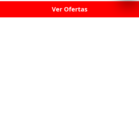
Ver Ofertas
LICORERÍA LINCE · LICORERÍA LA VICTORIA · LICORERÍA SAN ISIDRIO
· LICORERÍA LA MOLINA · LICORERÍA MIRAFLORES · LICORERÍA SAN
BORJA · LICORERÍA BARRANCO · LICORERÍA LIMA · LICORERÍA SURCO
· LICORERÍA SAN LUIS · LICORERÍA SAN JUAN DE LURIGANCHO ·
LICORERÍA CHORRILLOS · LICORERÍA ATE · LICORERÍA SAN MIGUEL ·
LICORERÍA SAN MARTIN DE PORRES · LICORERÍA PUEBLO LIBRE ·
LICORERÍA BREÑA · LICORERÍA MAGDALENA · LICORERÍA SURQUILLO
LAS LICORERIAS UNIDAS Y REUNIDAD EN UN
SOLO LUGAR
LOS MEJORES LICORES, MARCAS,