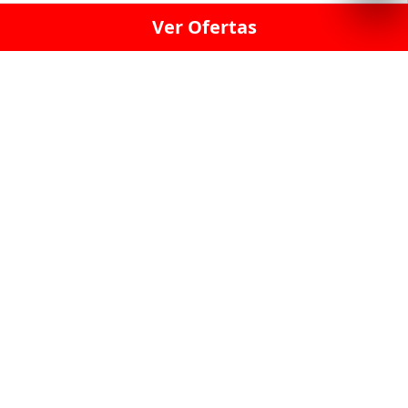
Ver Ofertas
LICORERÍA LINCE · LICORERÍA LA VICTORIA · LICORERÍA SAN ISIDRIO
· LICORERÍA LA MOLINA · LICORERÍA MIRAFLORES · LICORERÍA SAN
BORJA · LICORERÍA BARRANCO · LICORERÍA LIMA · LICORERÍA SURCO
· LICORERÍA SAN LUIS · LICORERÍA SAN JUAN DE LURIGANCHO ·
LICORERÍA CHORRILLOS · LICORERÍA ATE · LICORERÍA SAN MIGUEL ·
LICORERÍA SAN MARTIN DE PORRES · LICORERÍA PUEBLO LIBRE ·
LICORERÍA BREÑA · LICORERÍA MAGDALENA · LICORERÍA SURQUILLO
LAS LICORERIAS UNIDAS Y REUNIDAD EN UN
SOLO LUGAR
LOS MEJORES LICORES, MARCAS,