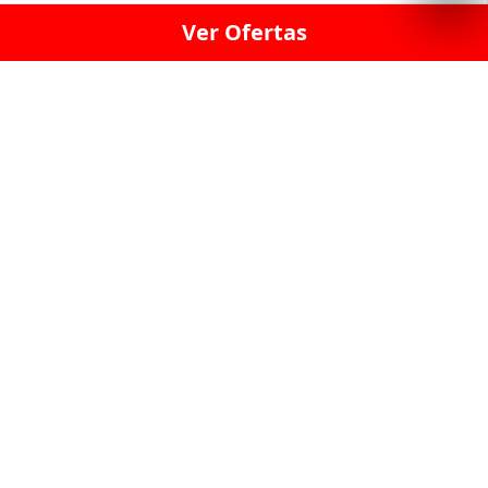
Ver Ofertas
LICORERÍA LINCE · LICORERÍA LA VICTORIA · LICORERÍA SAN ISIDRIO
· LICORERÍA LA MOLINA · LICORERÍA MIRAFLORES · LICORERÍA SAN
BORJA · LICORERÍA BARRANCO · LICORERÍA LIMA · LICORERÍA SURCO
· LICORERÍA SAN LUIS · LICORERÍA SAN JUAN DE LURIGANCHO ·
LICORERÍA CHORRILLOS · LICORERÍA ATE · LICORERÍA SAN MIGUEL ·
LICORERÍA SAN MARTIN DE PORRES · LICORERÍA PUEBLO LIBRE ·
LICORERÍA BREÑA · LICORERÍA MAGDALENA · LICORERÍA SURQUILLO
LAS LICORERIAS UNIDAS Y REUNIDAD EN UN
SOLO LUGAR
LOS MEJORES LICORES, MARCAS,